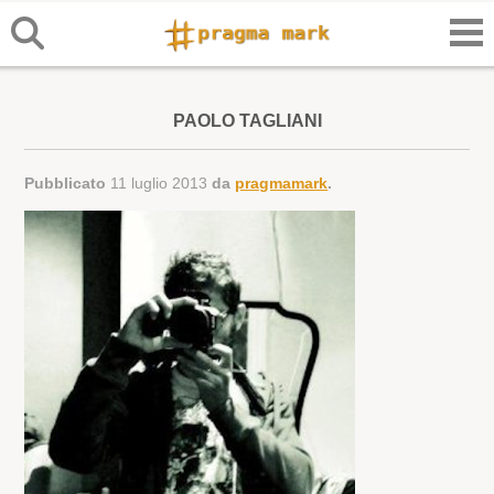
PAOLO TAGLIANI
Pubblicato
11 luglio 2013
da
pragmamark
.