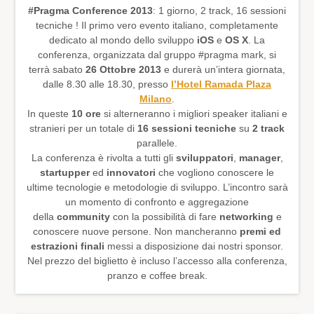
#Pragma Conference 2013
: 1 giorno, 2 track, 16 sessioni
tecniche ! Il primo vero evento italiano, completamente
dedicato al mondo dello sviluppo
iOS
e
OS X
. La
conferenza, organizzata dal gruppo #pragma mark, si
terrà sabato
26 Ottobre 2013
e durerà un’intera giornata,
dalle 8.30 alle 18.30, presso
l’Hotel Ramada Plaza
Milano
.
In queste
10 ore
si alterneranno i migliori speaker italiani e
stranieri per un totale di
16 sessioni tecniche
su
2 track
parallele.
La conferenza è rivolta a tutti gli
sviluppatori
,
manager
,
startupper
ed
innovatori
che vogliono conoscere le
ultime tecnologie e metodologie di sviluppo. L’incontro sarà
un momento di confronto e aggregazione
della
community
con la possibilità di fare
networking
e
conoscere nuove persone. Non mancheranno
premi ed
estrazioni finali
messi a disposizione dai nostri sponsor.
Nel prezzo del biglietto è incluso l’accesso alla conferenza,
pranzo e coffee break.