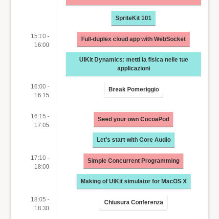
SpriteKit 101
15:10 -
Full-duplex cloud app with WebSocket
16:00
UIKit Dynamics: metti la fisica nelle tue
applicazioni
16:00 -
Break Pomeriggio
16:15
16:15 -
Seed your own CocoaPod
17:05
Let’s start with Core Audio
17:10 -
Simple Concurrent Programming
18:00
Making of UIKit simulator for MacOS X
18:05 -
Chiusura Conferenza
18:30