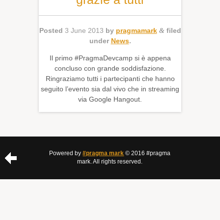
Posted
3 June 2013
by
pragmamark
&
filed
under
News
.
Il primo #PragmaDevcamp si è appena
concluso con grande soddisfazione.
Ringraziamo tutti i partecipanti che hanno
seguito l’evento sia dal vivo che in streaming
via Google Hangout.
Powered by
#pragma mark
© 2016 #pragma
mark. All rights reserved.