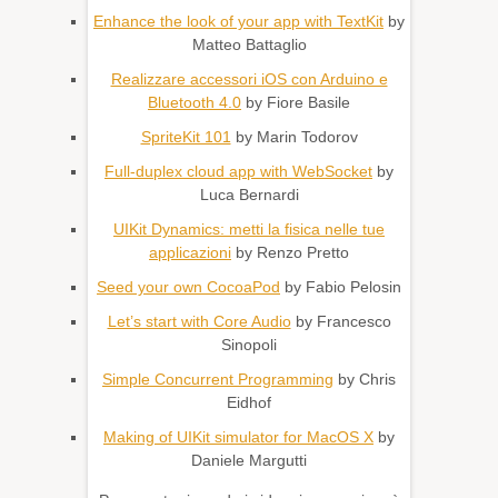
Enhance the look of your app with TextKit
by
Matteo Battaglio
Realizzare accessori iOS con Arduino e
Bluetooth 4.0
by Fiore Basile
SpriteKit 101
by Marin Todorov
Full-duplex cloud app with WebSocket
by
Luca Bernardi
UIKit Dynamics: metti la fisica nelle tue
applicazioni
by Renzo Pretto
Seed your own CocoaPod
by Fabio Pelosin
Let’s start with Core Audio
by Francesco
Sinopoli
Simple Concurrent Programming
by Chris
Eidhof
Making of UIKit simulator for MacOS X
by
Daniele Margutti