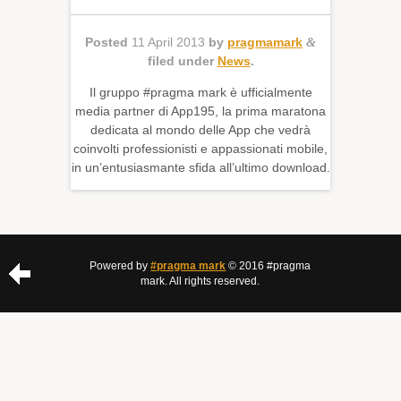
Posted
11 April 2013
by
pragmamark
&
filed under
News
.
Il gruppo #pragma mark è ufficialmente
media partner di App195, la prima maratona
dedicata al mondo delle App che vedrà
coinvolti professionisti e appassionati mobile,
in un’entusiasmante sfida all’ultimo download.
Powered by
#pragma mark
© 2016 #pragma
mark. All rights reserved.