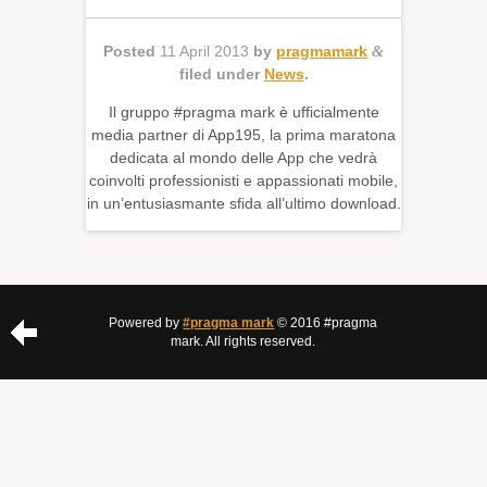
Posted
11 April 2013
by
pragmamark
&
filed under
News
.
Il gruppo #pragma mark è ufficialmente
media partner di App195, la prima maratona
dedicata al mondo delle App che vedrà
coinvolti professionisti e appassionati mobile,
in un’entusiasmante sfida all’ultimo download.
Powered by
#pragma mark
© 2016 #pragma
mark. All rights reserved.